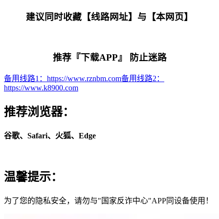
建议同时收藏【线路网址】与【本网页】
推荐『下载APP』 防止迷路
备用线路
1
：
https://www.rznbm.com
备用线路
2
：
https://www.k8900.com
推荐浏览器：
谷歌、Safari、火狐、Edge
温馨提示：
为了您的隐私安全，请勿与"国家反诈中心"APP同设备使用！