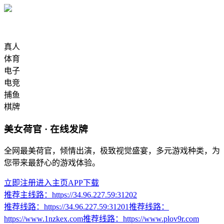
真人
体育
电子
电竞
捕鱼
棋牌
美女荷官 · 在线发牌
全网最美荷官，倾情出演，极致视觉盛宴，多元游戏种类，为
您带来最舒心的游戏体验。
立即注册
进入主页
APP下载
推荐主线路：
https://34.96.227.59:31202
推荐线路：
https://34.96.227.59:31201
推荐线路：
https://www.1nzkex.com
推荐线路：
https://www.plov9r.com