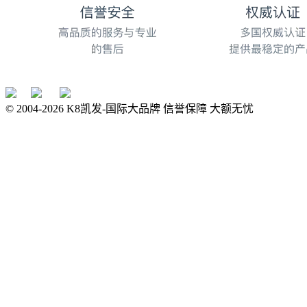
© 2004-
2026
K8凯发-国际大品牌 信誉保障 大额无忧