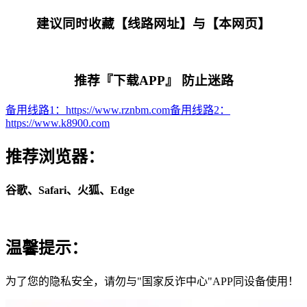
建议同时收藏【线路网址】与【本网页】
推荐『下载APP』 防止迷路
备用线路
1
：
https://www.rznbm.com
备用线路
2
：
https://www.k8900.com
推荐浏览器：
谷歌、Safari、火狐、Edge
温馨提示：
为了您的隐私安全，请勿与"国家反诈中心"APP同设备使用！